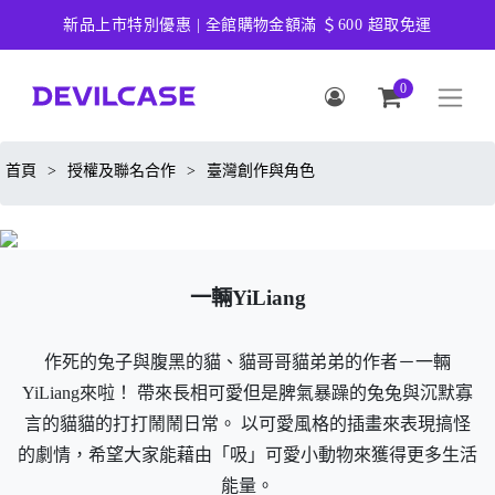
新品上市特別優惠 | 全館購物金額滿 ＄600 超取免運
0
首頁
>
授權及聯名合作
>
臺灣創作與角色
一輛YiLiang
作死的兔子與腹黑的貓、貓哥哥貓弟弟的作者－一輛
YiLiang來啦！ 帶來長相可愛但是脾氣暴躁的兔兔與沉默寡
言的貓貓的打打鬧鬧日常。 以可愛風格的插畫來表現搞怪
的劇情，希望大家能藉由「吸」可愛小動物來獲得更多生活
能量。