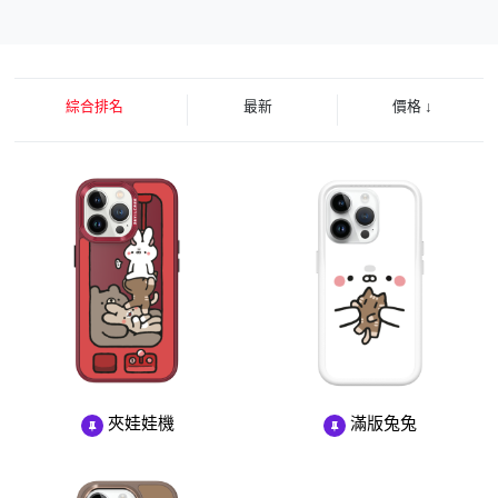
綜合排名
最新
價格
↓
夾娃娃機
滿版兔兔