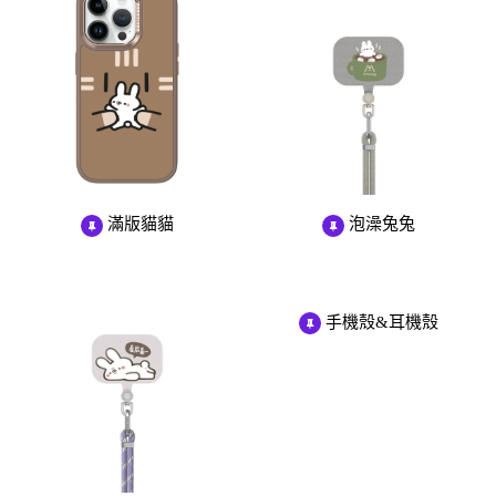
滿版貓貓
泡澡兔兔
手機殼&耳機殼