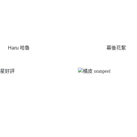
Haru 哈魯
幕後花絮