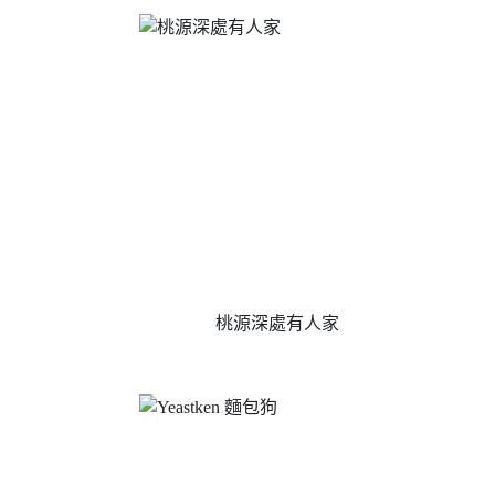
桃源深處有人家