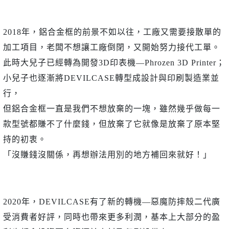
2018年，鋁合金框的前景不如以往，工廠又需要接散單的
加工項目，老闆不想讓工廠倒閉，又開始努力接代工單。
此時大兒子已經轉為開發3D印表機—Phrozen 3D Printer；
小兒子也逐漸將DEVILCASE轉型成設計與印刷製造業並
行，
但鋁合金框一直是我們不想放棄的一塊，雖然幾乎做每一
款型號都賺不了什麼錢，但放棄了它就像是放棄了原本堅
持的初衷。
「沒賺錢沒關係，再想辦法用別的地方補回來就好！」
2020年，DEVILCASE有了新的轉機—惡魔防摔殼二代廣
受消費者好評，同時也帶來更多利潤，基本上大部分的盈