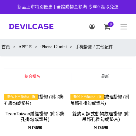
新品上市特別優惠 | 全館購物金額滿 ＄600 超取免運
0
首頁
>
APPLE
>
iPhone 12 mini
>
手機掛繩 / 其他配件
綜合排名
最新
新品上市優惠8.1折
新品上市優惠8.1折
TeamTaiwan編織掛繩 (附吊飾
雙鉤可調式動物紋理掛繩 (附
孔掛勾或墊片)
吊飾孔掛勾或墊片)
NT$690
NT$690