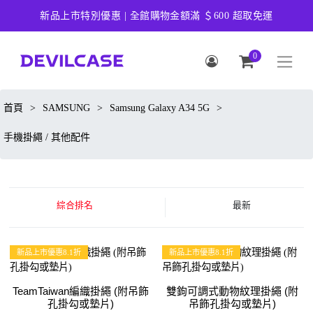
新品上市特別優惠 | 全館購物金額滿 ＄600 超取免運
0
首頁
>
SAMSUNG
>
Samsung Galaxy A34 5G
>
手機掛繩 / 其他配件
綜合排名
最新
新品上市優惠8.1折
新品上市優惠8.1折
TeamTaiwan編織掛繩 (附吊飾
雙鉤可調式動物紋理掛繩 (附
孔掛勾或墊片)
吊飾孔掛勾或墊片)