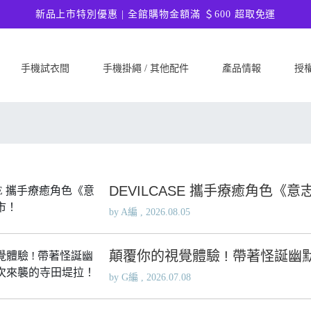
新品上市特別優惠 | 全館購物金額滿 ＄600 超取免運
手機試衣間
手機掛繩 / 其他配件
產品情報
授
SAMSUNG
Google
ASU
Samsung Galaxy A57 5G
Google Pixel 10a
ASUS 
Samsung Galaxy A37 5G
Google Pixel 10 Pro XL
ASUS
Samsung Galaxy S26 Ultra 5G
Google Pixel 10 Pro
ASUS 
DEVILCASE 攜手療癒角色《
Samsung Galaxy S26 Plus 5G
Google Pixel 10
ASUS
by A編 , 2026.08.05
Samsung Galaxy S26 5G
Google Pixel 9a
ASUS
Samsung Galaxy S25 FE
Google Pixel 9 Pro XL
ASUS
顛覆你的視覺體驗 ! 帶著怪誕
Samsung Galaxy A56 5G
Google Pixel 9 Pro
Ultim
Samsung Galaxy A36 5G
by G編 , 2026.07.08
Google Pixel 9
ASUS
Samsung Galaxy S25 Edge
Google Pixel 8a
ASUS