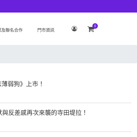
0
權及聯名合作
門市資訊
S
OPPO
Zenfone 12 Ultra
OPPO Reno15 Pro Max 5G
 ROG Phone 9/9 Pro
OPPO Reno15 Pro 5G
Zenfone 11 Ultra
OPPO Reno15 F 5G
意志薄弱狗》上市！
 ROG Phone 8/8 Pro
OPPO Reno15 5G
 Zenfone 10
OPPO Find X9
 ROG Phone 7/7
OPPO Find X9 Pro
幽默與反差感再次來襲的寺田堤拉！
ate
OPPO Reno14 Pro 5G
 Zenfone 9
OPPO Reno14 F 5G
 ROG Phone 6/6
OPPO Reno14 5G