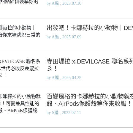
by A編 , 2025.07.30
Samsung Galaxy S23 5G
Samsung Galaxy S23 FE
Samsung Galaxy A23 5G
出發吧！卡娜赫拉的小動物｜DEV
Samsung Galaxy A53 5G
by A編 , 2025.07.09
Samsung Galaxy S22 5G
Samsung Galaxy S22 Plus 5G
Samsung Galaxy S22 Ultra 5G
寺田堤拉 x DEVILCASE 
Samsung Galaxy A13
彡！
Samsung Galaxy A33 5G
by A編 , 2025.04.28
Samsung Galaxy M12
Samsung Galaxy A52 5G/A52s
百變風格的卡娜赫拉的小動物就在D
5G
殼、AirPods保護殼等你來收服！
by S編 , 2022.07.11