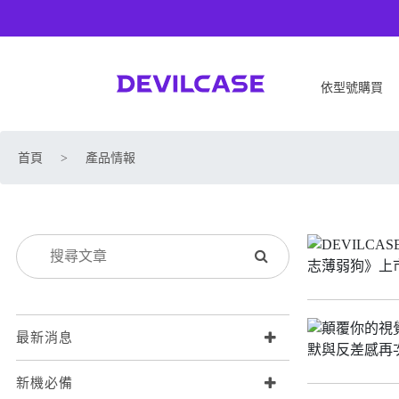
依型號購買
APPLE
SONY
首頁
>
產品情報
iPhone 17
SONY Xperia 1 VIII
iPhone Air
SONY Xperia 10 VII
iPhone 17 Pro
SONY Xperia 1 VII
iPhone 17 Pro Max
SONY Xperia 1 VI
iPhone 17e
SONY Xperia 10 VI
iPhone 16
SONY Xperia 5 V
iPhone 16 Plus
SONY Xperia 1 V
最新消息
iPhone 16 Pro
SONY Xperia 10 V
新機必備
iPhone 16 Pro Max
SONY Xperia 5 IV