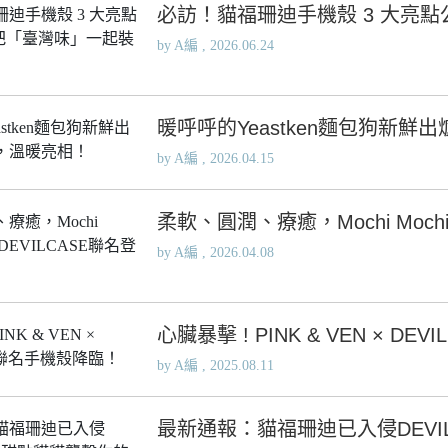
Samsung Galaxy S25 Ultra 5G
必訪！貓福珊迪手機殼 3 大亮點
Google Pixel 8 Pro
Pro/6
Samsung Galaxy S25 Plus 5G
Google Pixel 7a
by A編 , 2026.06.24
Samsung Galaxy S25 5G
Google Pixel 7 Pro
Samsung Galaxy S24 FE 5G
Google Pixel 7
暖呼呼的Yeastken麵包狗新
Samsung Galaxy A55 5G
by A編 , 2026.04.15
Samsung Galaxy A35 5G
Samsung Galaxy S24 Ultra 5G
柔軟、圓潤、療癒，Mochi Mochi 
Samsung Galaxy S24 Plus 5G
Samsung Galaxy S24 5G
by A編 , 2026.04.08
Samsung Galaxy A25 5G
Samsung Galaxy A15 5G
心臟暴擊 ! PINK & VEN × D
Samsung Galaxy A54 5G
by A編 , 2025.08.11
Samsung Galaxy A34 5G
Samsung Galaxy S23 Ultra 5G
最新通報：貓福珊迪已入侵DEVIL
Samsung Galaxy S23 Plus 5G