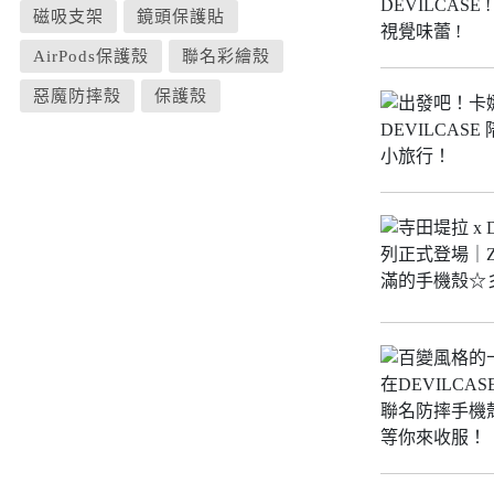
iPhone 12 Pro Max
磁吸支架
鏡頭保護貼
iPhone 12 mini
AirPods保護殼
聯名彩繪殼
iPhone SE 3
惡魔防摔殼
保護殼
iPhone SE 2
iPhone 11
iPhone 11 Pro
iPhone 11 Pro Max
iPhone XS Max
iPhone XR
iPhone X/XS
iPhone 8 Plus
iPhone 7 Plus
iPhone 8
iPhone 7
AirPods 4 降噪款