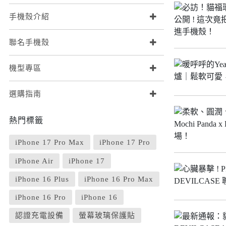
iPhone 16e
SONY Xperia 1 IV
手機殼介紹
iPhone 15
SONY Xperia 10 IV
iPhone 15 Plus
SONY Xperia 5 III
鏡頭保護貼
來圖客製專區
聯名手機殼
iPhone 15 Pro
SONY Xperia 10 III
iPhone系列
iPhone 15 Pro Max
機型專區
SONY系列
iPhone 14
Samsung系列
選購指南
iPhone 14 Plus
iPhone 14 Pro
熱門標籤
iPhone 14 Pro Max
iPhone 17 Pro Max
iPhone 13
iPhone 17 Pro
iPhone 13 Pro
iPhone Air
iPhone 17
iPhone 13 Pro Max
iPhone 16 Plus
iPhone 16 Pro Max
iPhone 13 mini
iPhone 16 Pro
iPhone 16
iPhone 12
認證充電設備
螢幕玻璃保護貼
iPhone 12 Pro