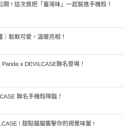
公開 ! 這次竟把「臺灣味」一起裝進手機殼！
D/6D Ultimate
OPPO Reno13 Pro 5G
OPPO Reno13 5G
OPPO Reno12 5G
OPPO Reno10 5G
鮮出爐｜鬆軟可愛，溫暖亮相！
OPPO Reno8 Pro 5G
OPPO Reno8 5G
Panda x DEVILCASE聯名登場！
EVILCASE 聯名手機殼降臨！
CASE ! 甜點貓貓襲擊你的視覺味蕾 !