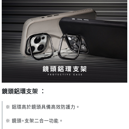
鏡頭鋁環支架 ：
※ 鋁環高於鏡頭具備高效防護力。
※ 鏡頭+支架二合一功能。