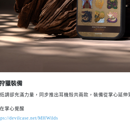
狩獵裝備
低調卻充滿力量，同步推出耳機殼共兩款，裝備從掌心延伸
在掌心覺醒
tps://devilcase.net/MHWilds