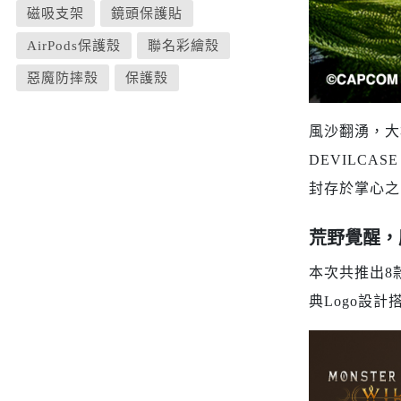
iPhone 12 Pro Max
磁吸支架
鏡頭保護貼
iPhone 12 mini
AirPods保護殼
聯名彩繪殼
iPhone SE 3
惡魔防摔殼
保護殼
iPhone SE 2
iPhone 11
風沙翻湧，大
iPhone 11 Pro
DEVILCA
iPhone 11 Pro Max
封存於掌心之
iPhone XS Max
iPhone XR
荒野覺醒，
iPhone X/XS
本次共推出8
iPhone 8 Plus
典Logo設
iPhone 7 Plus
iPhone 8
iPhone 7
AirPods 4 降噪款