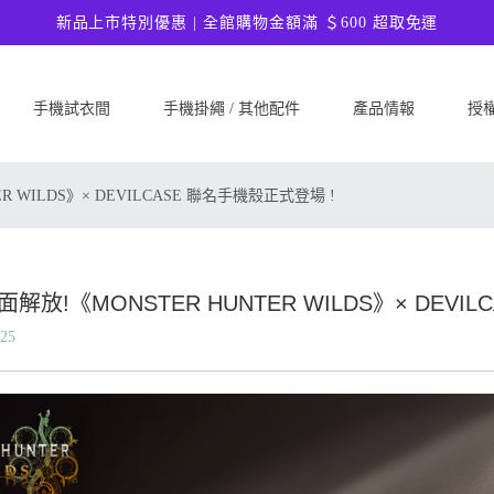
新品上市特別優惠 | 全館購物金額滿 ＄600 超取免運
手機試衣間
手機掛繩 / 其他配件
產品情報
授
SAMSUNG
Google
ASU
 WILDS》× DEVILCASE 聯名手機殼正式登場 !
Samsung Galaxy A57 5G
Google Pixel 10a
ASUS 
Samsung Galaxy A37 5G
Google Pixel 10 Pro XL
ASUS
Samsung Galaxy S26 Ultra 5G
Google Pixel 10 Pro
ASUS 
放!《MONSTER HUNTER WILDS》× DEVI
Samsung Galaxy S26 Plus 5G
Google Pixel 10
ASUS
.25
Samsung Galaxy S26 5G
Google Pixel 9a
ASUS
Samsung Galaxy S25 FE
Google Pixel 9 Pro XL
ASUS
Samsung Galaxy A56 5G
Google Pixel 9 Pro
Ultim
Samsung Galaxy A36 5G
Google Pixel 9
ASUS
Samsung Galaxy S25 Edge
Google Pixel 8a
ASUS