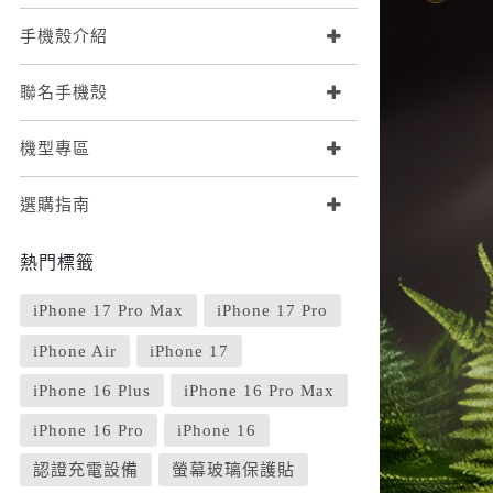
iPhone 16e
SONY Xperia 1 IV
手機殼介紹
iPhone 15
SONY Xperia 10 IV
iPhone 15 Plus
SONY Xperia 5 III
鏡頭保護貼
來圖客製專區
聯名手機殼
iPhone 15 Pro
SONY Xperia 10 III
iPhone系列
iPhone 15 Pro Max
機型專區
SONY系列
iPhone 14
Samsung系列
選購指南
iPhone 14 Plus
iPhone 14 Pro
熱門標籤
iPhone 14 Pro Max
iPhone 17 Pro Max
iPhone 13
iPhone 17 Pro
iPhone 13 Pro
iPhone Air
iPhone 17
iPhone 13 Pro Max
iPhone 16 Plus
iPhone 16 Pro Max
iPhone 13 mini
iPhone 16 Pro
iPhone 16
iPhone 12
認證充電設備
螢幕玻璃保護貼
iPhone 12 Pro