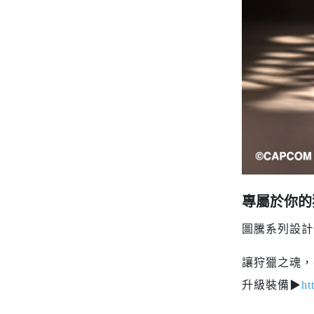
專屬於你的
圖騰系列設計
讓狩獵之魂，
升級裝備▶
ht