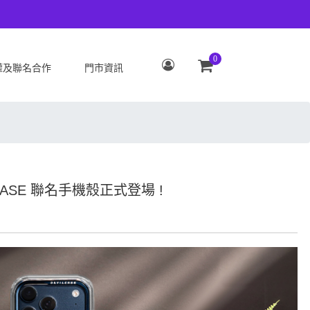
0
權及聯名合作
門市資訊
S
OPPO
Zenfone 12 Ultra
OPPO Reno15 Pro Max 5G
 ROG Phone 9/9 Pro
OPPO Reno15 Pro 5G
Zenfone 11 Ultra
OPPO Reno15 F 5G
LCASE 聯名手機殼正式登場 !
 ROG Phone 8/8 Pro
OPPO Reno15 5G
 Zenfone 10
OPPO Find X9
 ROG Phone 7/7
OPPO Find X9 Pro
ate
OPPO Reno14 Pro 5G
 Zenfone 9
OPPO Reno14 F 5G
 ROG Phone 6/6
OPPO Reno14 5G