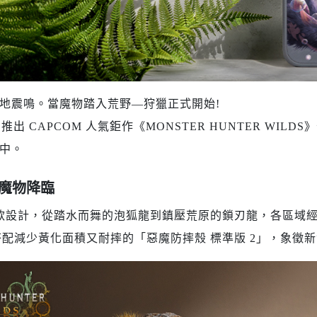
Samsung Galaxy S23 5G
Samsung Galaxy S23 FE
Samsung Galaxy A23 5G
Samsung Galaxy A53 5G
Samsung Galaxy S22 5G
地震鳴。當魔物踏入荒野—狩獵正式開始!
Samsung Galaxy S22 Plus 5G
SE 推出 CAPCOM 人氣鉅作《MONSTER HUNTER 
Samsung Galaxy S22 Ultra 5G
中。
Samsung Galaxy A13
Samsung Galaxy A33 5G
魔物降臨
Samsung Galaxy M12
款設計，從踏水而舞的泡狐龍到鎮壓荒原的鎖刃龍，各區域經
Samsung Galaxy A52 5G/A52s
計搭配減少黃化面積又耐摔的「惡魔防摔殼 標準版 2」，象
5G