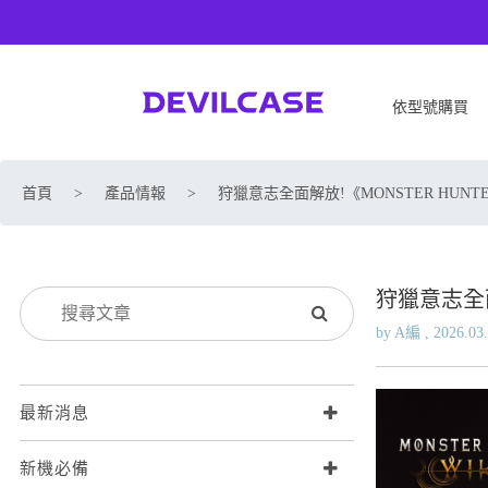
依型號購買
APPLE
SONY
首頁
>
產品情報
>
狩獵意志全面解放!《MONSTER HUNTER
iPhone 17
SONY Xperia 1 VIII
iPhone Air
SONY Xperia 10 VII
iPhone 17 Pro
SONY Xperia 1 VII
狩獵意志全面解
iPhone 17 Pro Max
SONY Xperia 1 VI
by A編 , 2026.03
iPhone 17e
SONY Xperia 10 VI
iPhone 16
SONY Xperia 5 V
iPhone 16 Plus
SONY Xperia 1 V
最新消息
iPhone 16 Pro
SONY Xperia 10 V
新機必備
iPhone 16 Pro Max
SONY Xperia 5 IV